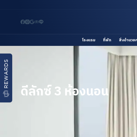
S
k
i
p
t
โรงแรม
ที่พัก
สิ่งอำนว
o
c
o
REWARDS
n
t
ดีลักซ์ 3 ห้องนอน
e
n
t