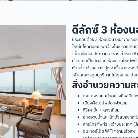
ดีลักซ์ 3 ห้อง
ประกอบด้วย 3 ห้องนอน เหมาะอย่างยิ
ใหญ่ที่ให้ทัศนียภาพกว้างไกล การตกแต่
แข็ง พื้นที่รับประทานอาหาร สำหรับ 
บ้านแยกเป็นสัดส่วน ห้องนอนใหญ่พร้อม
ห้องน้ำกว้างขวาง ปูกระเบื้อง กระจกอ
เพื่อลดการสูบบุหรี่ภายในโรงแรม ส่ง
สิ่งอำนวยความส
ตกแต่งร่วมสมัยอย่างมีรสนิยม
เตียงคิงไซส์พร้อมผ้านวม
ทีวีเคเบิ้ล + ดาวเทียม
อ่างอาบน้ำและฝักบัวแยกจากกั
สายโทรศัพท์ระหว่างประเทศ (มีค่
อินเทอร์เน็ต WiFi ความเร็วสูง