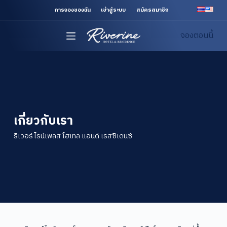
S
การจองของฉัน
เข้าสู่ระบบ
สมัครสมาชิก
k
จองตอนนี้
i
p
t
o
c
o
n
เกี่ยวกับเรา
t
ริเวอร์ไรน์เพลส โฮเทล แอนด์ เรสซิเดนซ์
e
n
t