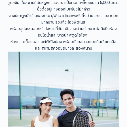
ศูนย์กีฬาในสถานที่อันหรูหราของเราเป็นคอมเพล็กซ์ขนาด 5,000 ตร.ม.
ซึ่งตั้งอยู่ห่างออกไปเพียงไม่กี่ก้าว
จากประตูหน้าบ้านของคุณ ผู้พักอาศัยจะพบกับสิ่งอำนวยความสะดวก
มากมาย รวมถึงห้องฟิตเนส
พร้อมอุปกรณ์ออกกำลังกายที่ทันสมัย สระว่ายน้ำขนาดโอลิมปิกห้อง
อบไอน้ำและซาวน่า สตูดิโอโยคะ
ห่วงบาสเก็ตบอล และโต๊ะปิงปอง พร้อมด้วยสนามแบดมินตันเทนนิส
และสนามสควอชอย่างละสองสนาม