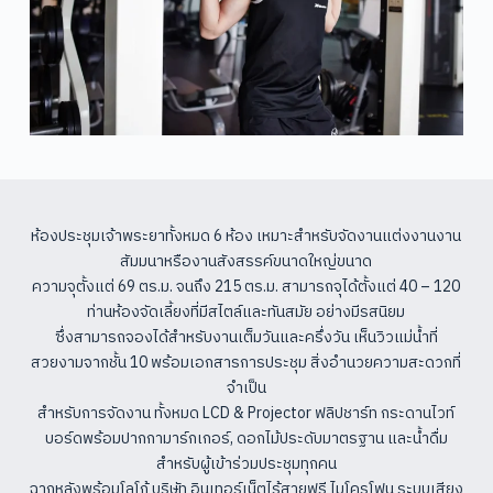
ห้องประชุมเจ้าพระยาทั้งหมด 6 ห้อง เหมาะสำหรับจัดงานแต่งงานงาน
สัมมนาหรืองานสังสรรค์ขนาดใหญ่ขนาด
ความจุตั้งแต่ 69 ตร.ม. จนถึง 215 ตร.ม.
สามารถจุได้ตั้งแต่ 40 – 120
ท่านห้องจัดเลี้ยงที่มีสไตล์และทันสมัย
อย่างมีรสนิยม
ซึ่งสามารถจองได้สำหรับงานเต็มวันและครึ่งวัน เห็นวิวแม่น้ำที่
สวยงามจากชั้น 10
พร้อมเอกสารการประชุม สิ่งอำนวยความสะดวกที่
จำเป็น
สำหรับการจัดงาน ทั้งหมด LCD & Projector
ฟลิปชาร์ท กระดานไวท์
บอร์ดพร้อมปากกามาร์กเกอร์, ดอกไม้ประดับมาตรฐาน และน้ำดื่ม
สำหรับผู้เข้าร่วมประชุมทุกคน
ฉากหลังพร้อมโลโก้ บริษัท อินเทอร์เน็ตไร้สายฟรี ไมโครโฟน ระบบเสียง