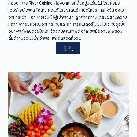
ห้องอาหาร River Cuisine, ห้องอาหารที่ตั้งอยู่บนชั้น 11 โรงแรมริ
เวอร์ไรน์ เพลส โฮเทล แอนด์ เรสซิเดนซ์ ที่เปิดให้บริการทั้งวัน ตั้งแต่
อาหารเช้า – อาหารเย็น ให้ผู้เข้าพักและลูกค้าทุกท่านได้สัมผัสกับความ
หลากหลายของเมนูอาหารไทยและอาหารอินเตอร์เนชั่นแนล ที่ปรุงขึ้น
อย่างพิถีพิถันด้วยใจและวัตถุดิบคุณภาพดี จากเชฟมืออาชีพ พร้อม
ดื่มด่ำกับวิวแม่น้ำเจ้าพระยาได้ตลอดทั้งวัน
ดูเมนู