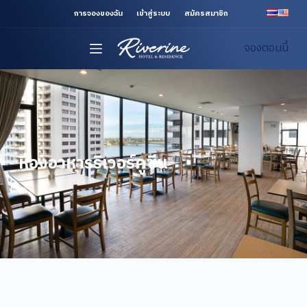
S
การจองของฉัน
เข้าสู่ระบบ
สมัครสมาชิก
k
จองตอนนี้
i
p
t
o
c
o
n
ห้องอาหารริเวอร์คูซีน
t
e
n
t