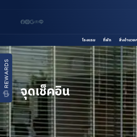
S
k
i
p
t
โรงแรม
ที่พัก
สิ่งอำนว
o
c
o
REWARDS
n
t
จุดเช็คอิน
e
n
t