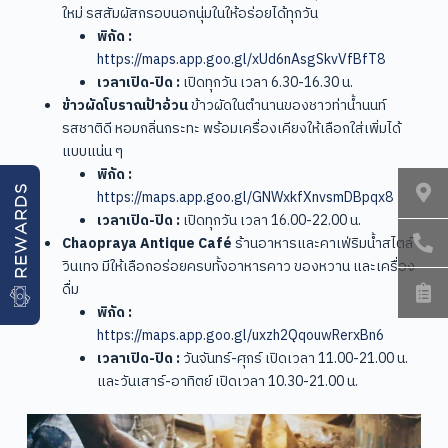
ใหม่ รสสัมผัสกรอบนอกนุ่มในให้อร่อยได้ทุกวัน
พิกัด :
https://maps.app.goo.gl/xUd6nAsgSkvVfBfT8
เวลาเปิด-ปิด :
เปิดทุกวัน เวลา 6.30-16.30 น.
ข้าวผัดโบราณป้าอ้วน
ข้าวผัดในตำนานของชาวท่าน้ำนนท์
รสชาติดี หอมกลิ่นกระทะ พร้อมเครื่องเคียงให้เลือกใส่เพิ่มได้
แบบแน่น ๆ
พิกัด :
REWARDS
https://maps.app.goo.gl/GNWxkfXnvsmDBpqx8
เวลาเปิด-ปิด :
เปิดทุกวัน เวลา 16.00-22.00 น.
Chaopraya Antique Café
ร้านอาหารและคาเฟ่ริมน้ำสไตล์
วินเทจ มีให้เลือกอร่อยครบทั้งอาหารคาว ของหวาน และเครื่อง
ดื่ม
พิกัด :
https://maps.app.goo.gl/uxzh2QqouwRerxBn6
เวลาเปิด-ปิด :
วันจันทร์-ศุกร์ เปิดเวลา 11.00-21.00 น.
และวันเสาร์-อาทิตย์ เปิดเวลา 10.30-21.00 น.