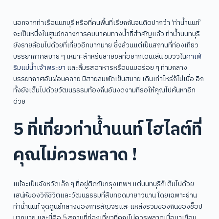
นอกจากท่าเรือนนทบุรี หรือที่คนพื้นที่เรียกกันจนติดปากว่า ‘ท่าน้ำนนท์’
จะเป็นหนึ่งในศูนย์กลางการคมนาคมทางน้ำที่สำคัญแล้ว ท่าน้ำนนทบุรี
ยังรายล้อมไปด้วยที่เที่ยวอีกมากมาย ซึ่งล้วนแต่เป็นสถานที่ท่องเที่ยว
บรรยากาศสบาย ๆ เหมาะสำหรับสายชิลที่อยากเดินเล่น ชมวิวใน
คาเฟ่
ริมแม่น้ำเจ้าพระยา
และลิ้มรสอาหารหรือขนมอร่อย ๆ ท่ามกลาง
บรรยากาศอันผ่อนคลาย มีสายลมพัดเย็นสบาย เดินเท่าไหร่ก็ไม่เบื่อ อีก
ทั้งยังเต็มไปด้วยวัฒนธรรมท้องถิ่นอันงดงามที่รอให้คุณไปค้นหาอีก
ด้วย
5 ที่เที่ยวท่าน้ำนนท์ ไฮไลต์ที่
คุณไม่ควรพลาด !
แม้จะเป็นจังหวัดเล็ก ๆ ที่อยู่ติดกับกรุงเทพฯ แต่นนทบุรีก็เต็มไปด้วย
เสน่ห์ของวิถีชีวิตและวัฒนธรรมที่สืบทอดมายาวนาน โดยเฉพาะย่าน
ท่าน้ำนนท์ จุดศูนย์กลางของการสัญจรและแหล่งรวมของกินของช็อป
มากมาย และนี่คือ 5 สถานที่ท่องเที่ยวที่คุณไม่ควรพลาดเมื่อมาเยือน