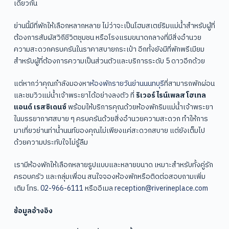
เดียวกัน
ย่านนี้มีที่พักให้เลือกหลากหลาย ไม่ว่าจะเป็นโฮมสเตย์ริมแม่น้ำสำหรับผู้ที่
ต้องการสัมผัสวิถีชีวิตชุมชน หรือโรงแรมขนาดกลางที่มีสิ่งอำนวย
ความสะดวกครบครันในราคาสบายกระเป๋า อีกทั้งยังมีที่พักพรีเมียม
สำหรับผู้ที่ต้องการความเป็นส่วนตัวและบริการระดับ 5 ดาวอีกด้วย
แต่หากว่าคุณกำลังมองหา
ห้องพักรายวันย่านนนทบุรี
ที่สามารถพักผ่อน
และชมวิวแม่น้ำเจ้าพระยาได้อย่างลงตัว ที่
ริเวอร์ไรน์เพลส โฮเทล
แอนด์ เรสซิเดนซ์
พร้อมให้บริการคุณด้วยห้องพักริมแม่น้ำเจ้าพระยา
ในบรรยากาศสบาย ๆ ครบครันด้วยสิ่งอำนวยความสะดวก ทำให้การ
มาเที่ยวย่านท่าน้ำนนท์ของคุณไม่เพียงแค่สะดวกสบาย แต่ยังเต็มไป
ด้วยความประทับใจไม่รู้ลืม
เรามีห้องพักให้เลือกหลายรูปแบบและหลายขนาด เหมาะสำหรับทั้งคู่รัก
ครอบครัว และกลุ่มเพื่อน สนใจจองห้องพักหรือติดต่อสอบถามเพิ่ม
เติม โทร.
02-966-6111
หรืออีเมล
reception@riverineplace.com
ข้อมูลอ้างอิง