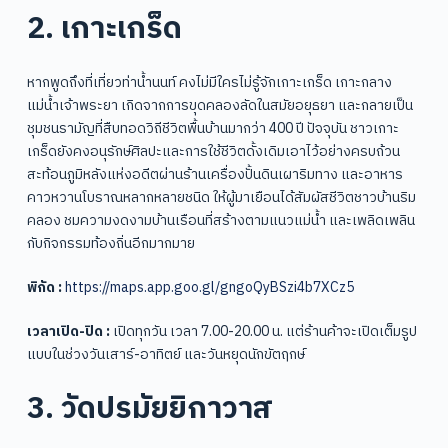
2. เกาะเกร็ด
หากพูดถึงที่เที่ยวท่าน้ำนนท์ คงไม่มีใครไม่รู้จักเกาะเกร็ด เกาะกลาง
แม่น้ำเจ้าพระยา เกิดจากการขุดคลองลัดในสมัยอยุธยา และกลายเป็น
ชุมชนรามัญที่สืบทอดวิถีชีวิตพื้นบ้านมากว่า 400 ปี ปัจจุบัน ชาวเกาะ
เกร็ดยังคงอนุรักษ์ศิลปะและการใช้ชีวิตดั้งเดิมเอาไว้อย่างครบถ้วน
สะท้อนภูมิหลังแห่งอดีตผ่านร้านเครื่องปั้นดินเผาริมทาง และอาหาร
คาวหวานโบราณหลากหลายชนิด ให้ผู้มาเยือนได้สัมผัสชีวิตชาวบ้านริม
คลอง ชมความงดงามบ้านเรือนที่สร้างตามแนวแม่น้ำ และเพลิดเพลิน
กับกิจกรรมท้องถิ่นอีกมากมาย
พิกัด :
https://maps.app.goo.gl/gngoQyBSzi4b7XCz5
เวลาเปิด-ปิด :
เปิดทุกวัน เวลา 7.00-20.00 น. แต่ร้านค้าจะเปิดเต็มรูป
แบบในช่วงวันเสาร์-อาทิตย์ และวันหยุดนักขัตฤกษ์
3. วัดปรมัยยิกาวาส