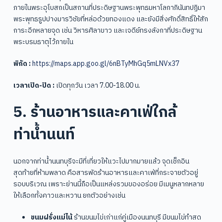
ภายในพระอุโบสถเป็นสถานที่ประดิษฐานพระพุทธมหาโลกาภินันทปฏิมา
พระพุทธรูปปางมารวิชัยที่หล่อด้วยทองแดง และยังมีสิ่งศักดิ์สิทธิ์ให้สัก
การะอีกหลายจุด เช่น วิหารศิลาขาว และเจดีย์ทรงลังกาที่ประดิษฐาน
พระบรมธาตุไว้ภายใน
พิกัด :
https://maps.app.goo.gl/6nBTyMhGq5mLNVx37
เวลาเปิด-ปิด :
เปิดทุกวัน เวลา 7.00-18.00 น.
5. ร้านอาหารและคาเฟ่ใกล้
ท่าน้ำนนท์
นอกจากท่าน้ำนนทบุรีจะมีที่เที่ยวให้แวะไปมากมายแล้ว จุดเช็กอิน
สุดท้ายที่ห้ามพลาด คือสารพัดร้านอาหารและคาเฟ่ที่กระจายตัวอยู่
รอบบริเวณ เพราะย่านนี้ถือเป็นแหล่งรวมของอร่อย มีเมนูหลากหลาย
ให้เลือกทั้งคาวและหวาน ยกตัวอย่างเช่น
ขนมฝรั่งแม่ไน้
ร้านขนมไข่เก่าแก่คู่เมืองนนทบุรี มีขนมไข่ทำสด