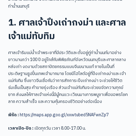
ท่าน้ำนนทบุรี
1. ศาลเจ้าปึงเถ่ากงม่า และศาล
เจ้าแม่ทับทิม
ศาลเจ้าริมแม่น้ำเจ้าพระยาที่มีประวัติและตั้งอยู่คู่ท่าน้ำนนท์มาอย่าง
ยาวนานกว่า 100 ปี อยู่ใกล้กับพิพิธภัณฑ์จังหวัดนนทบุรีและศาลากลาง
หลังเก่า งดงามด้วยสถาปัตยกรรมแบบจีนขนานแท้ ภายในเป็นที่
ประดิษฐานรูปปั้นเทพเจ้ามากมาย โดยมีไฮไลต์อยู่ที่ปึงเถ่ากงม่าและเจ้า
แม่ทับทิม ซึ่งชาวจีนเชื่อกันว่าการสักการะปึงเถ่ากงม่า จะช่วยให้ชีวิต
ร่มเย็นเป็นสุข ค้าขายรุ่งเรือง ส่วนเจ้าแม่ทับทิมจะช่วยขจัดความทุกข์
ยาก ส่งผลให้ศาลเจ้าแห่งนี้มีผู้คนแวะเวียนมาเคารพบูชาเพื่อขอพรโชค
ลาภ ความสำเร็จ และความคุ้มครองชีวิตอย่างต่อเนื่อง
พิกัด :
https://maps.app.goo.gl/xxwtubed5NAFwnZp7
เวลาเปิด-ปิด :
เปิดทุกวัน เวลา 8.00-17.00 น.