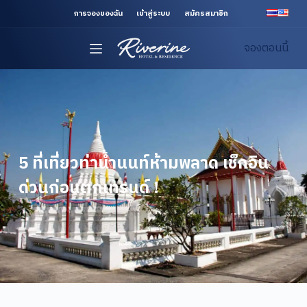
S
การจองของฉัน
เข้าสู่ระบบ
สมัครสมาชิก
k
จองตอนนี้
i
p
t
o
c
o
n
5 ที่เที่ยวท่าน้ำนนท์ห้ามพลาด เช็กอิน
t
ด่วนก่อนตกเทรนด์ !
e
n
t