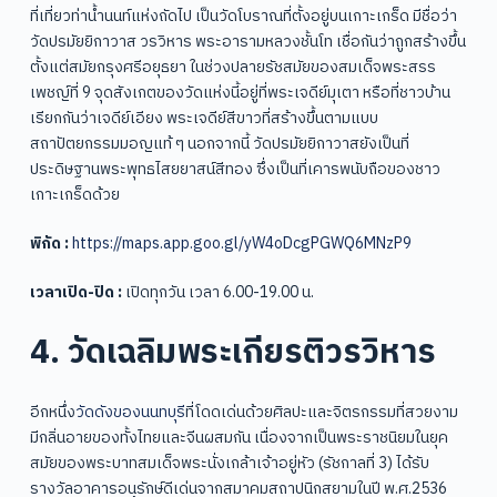
ที่เที่ยวท่าน้ำนนท์แห่งถัดไป เป็นวัดโบราณที่ตั้งอยู่บนเกาะเกร็ด มีชื่อว่า
วัดปรมัยยิกาวาส วรวิหาร พระอารามหลวงชั้นโท เชื่อกันว่าถูกสร้างขึ้น
ตั้งแต่สมัยกรุงศรีอยุธยา ในช่วงปลายรัชสมัยของสมเด็จพระสรร
เพชญ์ที่ 9 จุดสังเกตของวัดแห่งนี้อยู่ที่พระเจดีย์มุเตา หรือที่ชาวบ้าน
เรียกกันว่าเจดีย์เอียง พระเจดีย์สีขาวที่สร้างขึ้นตามแบบ
สถาปัตยกรรมมอญแท้ ๆ นอกจากนี้ วัดปรมัยยิกาวาสยังเป็นที่
ประดิษฐานพระพุทธไสยยาสน์สีทอง ซึ่งเป็นที่เคารพนับถือของชาว
เกาะเกร็ดด้วย
พิกัด :
https://maps.app.goo.gl/yW4oDcgPGWQ6MNzP9
เวลาเปิด-ปิด :
เปิดทุกวัน เวลา 6.00-19.00 น.
4. วัดเฉลิมพระเกียรติวรวิหาร
อีกหนึ่ง
วัดดังของนนทบุรี
ที่โดดเด่นด้วยศิลปะและจิตรกรรมที่สวยงาม
มีกลิ่นอายของทั้งไทยและจีนผสมกัน เนื่องจากเป็นพระราชนิยมในยุค
สมัยของพระบาทสมเด็จพระนั่งเกล้าเจ้าอยู่หัว (รัชกาลที่ 3) ได้รับ
รางวัลอาคารอนุรักษ์ดีเด่นจากสมาคมสถาปนิกสยามในปี พ.ศ.2536