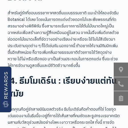
สำหรับคู่รักที่ชอบบรรยากาศสดชื่นแบบธรรมชาติ แนะนำให้ลองจัดธีม
Botanical ได้เลย โดยเน้นการตกแต่งด้วยดอกไม้และพืชพรรณที่คัด
สรรมาอย่างพิถีพิถัน ซึ่งสามารถเริ่มจากการใช้ต้นไม้ขนาดใหญ่เป็น
ฉากหลังเพื่อสร้างความรู้สึกเหมือนอยู่ในสวน จากนั้นจึงเพิ่มดีเทลด้วย
ช่อดอกไม้ขนาดเล็กที่จัดวางอย่างเรียบง่าย หรือจะใช้ใบไม้สีเขียวมา
ประดับตามจุดต่าง ๆ ก็ได้เช่นกัน นอกจากนี้ ถ้าอยากให้งานมีกิมมิกเพิ่ม
ขึ้นอีกสักหน่อย ก็อาจเพิ่มกลิ่นอายธรรมชาติด้วยการใช้วัสดุอย่าง
หวาย ไม้ไผ่ หรือเชือกปอ มาเป็นส่วนประกอบในการตกแต่ง ซึ่งจะช่วย
ให้การจัดงานดูสดชื่นและมีชีวิตชีวามากยิ่งขึ้น
REWARDS
4. ธีมโมเดิร์น : เรียบง่ายแต่ทัน
สมัย
หากคุณคือคู่รักสายมินิมอลตัวจริง ธีมโมเดิร์นคือคำตอบที่ใช่ โดยจุด
เด่นของงานในธีมนี้จะอยู่ที่การใช้เส้นสายที่คมชัดและรูปทรงเรขาคณิต
ผสานกับวัสดุร่วมสมัยอย่างโลหะเงาวาวหรือกระจกใส ทั้งนี้ การจัด