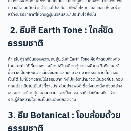
เป็นการจัดดอกไม้สีขาวแบบเรียบง่ายแต่หรูหรา นอกจากนี้ ยังอาจเพิ่ม
ความโรแมนติกด้วยผ้าม่านโปร่งสีขาวที่พลิ้วไหวตามสายลม ซึ่งจะช่วย
สร้างบรรยากาศให้งานดูนุ่มนวลและน่าประทับใจยิ่งขึ้น
2. ธีมสี Earth Tone : ใกล้ชิด
ธรรมชาติ
สำหรับคู่รักที่ชื่นชอบความอบอุ่น ธีมสี Earth Tone คือคำตอบที่ลงตัว
โดยแนะนำให้เริ่มจากการเลือกใช้โทนสีอบอุ่นอย่างสีเบจ สีครีม และสี
น้ำตาลเป็นสีหลัก จากนั้นจึงผสมผสานกับวัสดุจากธรรมชาติ ไม่ว่าจะ
เป็นโต๊ะไม้ที่ยังคงลายไม้ธรรมชาติ กิ่งไม้แห้งที่นำมาจัดเป็นองค์ประกอบ
ตกแต่ง หรือใบไม้แห้งที่วางประดับอย่างพอดี ซึ่งทั้งหมดนี้จะช่วยสร้าง
บรรยากาศที่อบอุ่น ผ่อนคลาย และเป็นธรรมชาติ ทำให้แขกที่มาร่วม
งานรู้สึกสบายใจและเป็นกันเองตลอดงาน
3. ธีม Botanical : โอบล้อมด้วย
ธรรมชาติ