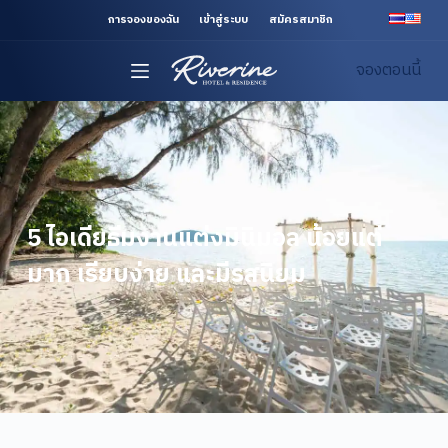
S
การจองของฉัน
เข้าสู่ระบบ
สมัครสมาชิก
k
จองตอนนี้
i
p
t
o
c
o
n
5 ไอเดียธีมงานแต่งมินิมอล น้อยแต่
t
มาก เรียบง่าย และมีรสนิยม
e
n
t