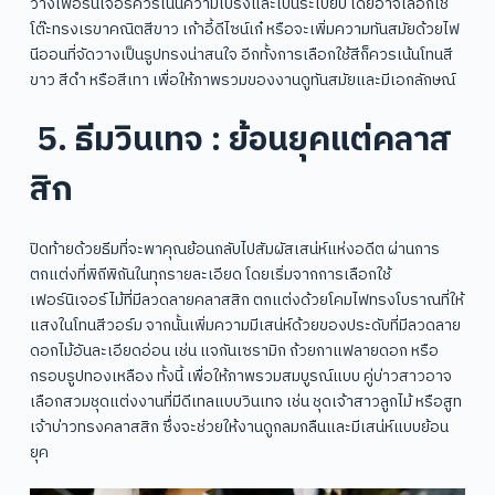
วางเฟอร์นิเจอร์ควรเน้นความโปร่งและเป็นระเบียบ โดยอาจเลือกใช้
โต๊ะทรงเรขาคณิตสีขาว เก้าอี้ดีไซน์เก๋ หรือจะเพิ่มความทันสมัยด้วยไฟ
นีออนที่จัดวางเป็นรูปทรงน่าสนใจ อีกทั้งการเลือกใช้สีก็ควรเน้นโทนสี
ขาว สีดำ หรือสีเทา เพื่อให้ภาพรวมของงานดูทันสมัยและมีเอกลักษณ์
5. ธีมวินเทจ : ย้อนยุคแต่คลาส
สิก
ปิดท้ายด้วยธีมที่จะพาคุณย้อนกลับไปสัมผัสเสน่ห์แห่งอดีต ผ่านการ
ตกแต่งที่พิถีพิถันในทุกรายละเอียด โดยเริ่มจากการเลือกใช้
เฟอร์นิเจอร์ไม้ที่มีลวดลายคลาสสิก ตกแต่งด้วยโคมไฟทรงโบราณที่ให้
แสงในโทนสีวอร์ม จากนั้นเพิ่มความมีเสน่ห์ด้วยของประดับที่มีลวดลาย
ดอกไม้อันละเอียดอ่อน เช่น แจกันเซรามิก ถ้วยกาแฟลายดอก หรือ
กรอบรูปทองเหลือง ทั้งนี้ เพื่อให้ภาพรวมสมบูรณ์แบบ คู่บ่าวสาวอาจ
เลือกสวมชุดแต่งงานที่มีดีเทลแบบวินเทจ เช่น ชุดเจ้าสาวลูกไม้ หรือสูท
เจ้าบ่าวทรงคลาสสิก ซึ่งจะช่วยให้งานดูกลมกลืนและมีเสน่ห์แบบย้อน
ยุค