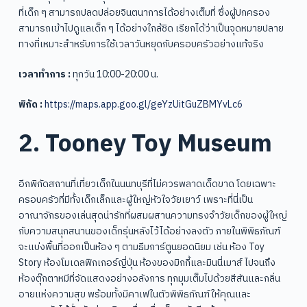
ที่เด็ก ๆ สามารถปลดปล่อยจินตนาการได้อย่างเต็มที่ ซึ่งผู้ปกครอง
สามารถเข้าไปดูแลเด็ก ๆ ได้อย่างใกล้ชิด เรียกได้ว่าเป็นจุดหมายปลาย
ทางที่เหมาะสำหรับการใช้เวลาวันหยุดกับครอบครัวอย่างแท้จริง
เวลาทำการ :
ทุกวัน 10:00-20:00 น.
พิกัด :
https://maps.app.goo.gl/geYzUitGuZBMYvLc6
2. Tooney Toy Museum
อีกพิกัดสถานที่เที่ยวเด็กในนนทบุรีที่ไม่ควรพลาดเด็ดขาด โดยเฉพาะ
ครอบครัวที่มีทั้งเด็กเล็กและผู้ใหญ่หัวใจวัยเยาว์ เพราะที่นี่เป็น
อาณาจักรของเล่นสุดน่ารักที่ผสมผสานความทรงจำวัยเด็กของผู้ใหญ่
กับความสนุกสนานของเด็กรุ่นหลังไว้ได้อย่างลงตัว ภายในพิพิธภัณฑ์
จะแบ่งพื้นที่ออกเป็นห้อง ๆ ตามธีมการ์ตูนยอดนิยม เช่น ห้อง Toy
Story ห้องโมเดลฟิกเกอร์ญี่ปุ่น ห้องของมิกกี้และมินนี่เมาส์ ไปจนถึง
ห้องตุ๊กตาหมีที่จัดแสดงอย่างอลังการ ทุกมุมเต็มไปด้วยสีสันและกลิ่น
อายแห่งความสุข พร้อมทั้งมีคาเฟในตัวพิพิธภัณฑ์ให้คุณและ