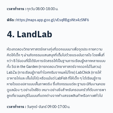
เวลาทำการ :
ทุกวัน 08:00-18:00 น.
พิกัด :
https://maps.app.goo.gl/vEsqRBgoNtx4zSNF6
4. LandLab
ห้องทดลองวิทยาศาสตร์กลางทุ่งที่ออกแบบมาเพื่อจุดประกายความ
คิดให้เด็ก ๆ ผ่านกิจกรรมแสนสนุกที่เต็มไปด้วยแรงบันดาลใจ โดยพื้นที่
กว่า 8 ไร่ของที่นี่ได้รับการจัดสรรให้เป็นฐานการเรียนรู้หลากหลายแบบ
ทั้ง Sci in the Garden (การทดลองวิทยาศาสตร์จากดอกไม้ในสวน)
LabZa (การเรียนรู้การทำไอศกรีมจากผลไม้ไทย) LabChick (การให้
อาหารไก่และเก็บไข่ไก่) หรือแม้แต่ LabFish ที่ให้เด็ก ๆ ได้เรียนรู้การ
หายใจของปลาแบบเห็นภาพจริง ซึ่งกิจกรรมแต่ละฐานจะมีทีมงานคอย
ดูแลน้อง ๆ อย่างใกล้ชิด เหมาะอย่างยิ่งสำหรับครอบครัวที่ต้องการพา
ลูกเที่ยวนนทบุรีในแบบที่แตกต่างจากห้างสรรพสินค้าหรือคาเฟทั่วไป
เวลาทำการ :
วันศุกร์-จันทร์ 09:00-17:00 น.