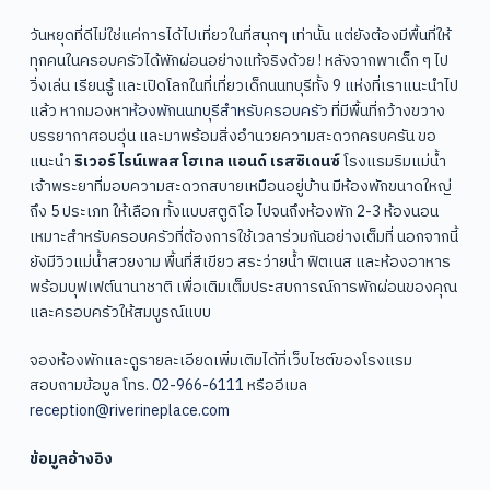
วันหยุดที่ดีไม่ใช่แค่การได้ไปเที่ยวในที่สนุกๆ เท่านั้น แต่ยังต้องมีพื้นที่ให้
ทุกคนในครอบครัวได้พักผ่อนอย่างแท้จริงด้วย ! หลังจากพาเด็ก ๆ ไป
วิ่งเล่น เรียนรู้ และเปิดโลกในที่เที่ยวเด็กนนทบุรีทั้ง 9 แห่งที่เราแนะนำไป
แล้ว หากมองหา
ห้องพักนนทบุรีสำหรับครอบครัว
ที่มีพื้นที่กว้างขวาง
บรรยากาศอบอุ่น และมาพร้อมสิ่งอำนวยความสะดวกครบครัน ขอ
แนะนำ
ริเวอร์ไรน์เพลส โฮเทล แอนด์ เรสซิเดนซ์
โรงแรมริมแม่น้ำ
เจ้าพระยาที่มอบความสะดวกสบายเหมือนอยู่บ้าน มีห้องพักขนาดใหญ่
ถึง 5 ประเภท ให้เลือก ทั้งแบบสตูดิโอ ไปจนถึงห้องพัก 2-3 ห้องนอน
เหมาะสำหรับครอบครัวที่ต้องการใช้เวลาร่วมกันอย่างเต็มที่ นอกจากนี้
ยังมีวิวแม่น้ำสวยงาม พื้นที่สีเขียว สระว่ายน้ำ ฟิตเนส และห้องอาหาร
พร้อมบุฟเฟต์นานาชาติ เพื่อเติมเต็มประสบการณ์การพักผ่อนของคุณ
และครอบครัวให้สมบูรณ์แบบ
จองห้องพักและดูรายละเอียดเพิ่มเติมได้ที่เว็บไซต์ของโรงแรม
สอบถามข้อมูล โทร.
02-966-6111
หรืออีเมล
reception@riverineplace.com
ข้อมูลอ้างอิง