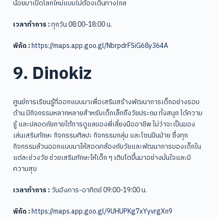
น้อยมาเปิดโลกใหม่แบบไม่ต้องเดินทางไกล
เวลาทำการ :
ทุกวัน 08:00-18:00 น.
พิกัด :
https://maps.app.goo.gl/NbrpdrFSiG68y364A
9. Dinokiz
ศูนย์การเรียนรู้ที่ออกแบบมาเพื่อเสริมสร้างพัฒนาการเด็กอย่างรอบ
ด้าน มีกิจกรรมหลากหลายสำหรับเด็กเล็กถึงวัยประถม ทั้งสนุก ได้ความ
รู้ และปลอดภัยภายใต้การดูแลของพี่เลี้ยงมืออาชีพ ไม่ว่าจะเป็นของ
เล่นเสริมทักษะ กิจกรรมศิลปะ กิจกรรมกลุ่ม และโซนปีนป่าย ซึ่งทุก
กิจกรรมล้วนออกแบบมาให้สอดคล้องกับวัยและพัฒนาการของเด็กใน
แต่ละช่วงวัย ช่วยเสริมทักษะให้เด็ก ๆ เติบโตขึ้นมาอย่างมั่นใจและมี
ความสุข
เวลาทำการ :
วันอังคาร-อาทิตย์ 09:00-19:00 น.
พิกัด :
https://maps.app.goo.gl/9UHUPKg7xYyvrgXn9