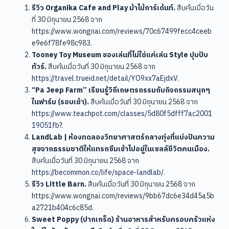
รีวิว Organika Cafe and Play ม้าไม้การ์เด้นท์.
สืบค้นเมื่อวัน
ที่ 30 มิถุนายน 2568 จาก
https://www.wongnai.com/reviews/70c67499fecc4ceeb
e9e6f78fe98c983.
Tooney Toy Museum ของเล่นที่ไม่ใช่แค่เล่น Style ปุบปับ
ทัวร์.
สืบค้นเมื่อวันที่ 30 มิถุนายน 2568 จาก
https://travel.trueid.net/detail/YO9xx7aEjdxV
.
“Pa Jeep Farm” เรียนรู้วิถีเกษตรกรรมกับกิจกรรมสนุกๆ
ในฟาร์ม (รอบเช้า).
สืบค้นเมื่อวันที่ 30 มิถุนายน 2568 จาก
https://www.teachpot.com/classes/5d80f5dfff7ac2001
19051fb
?.
LandLab | ห้องทดลองวิทยาศาสตร์กลางทุ่งที่แบ่งปันความ
สุขจากธรรมชาติให้แทรกซึมเข้าไปอยู่ในเซลล์ชีวิตคนเมือง.
สืบค้นเมื่อวันที่ 30 มิถุนายน 2568 จาก
https://becommon.co/life/space-landlab/
.
รีวิว Little Barn.
สืบค้นเมื่อวันที่ 30 มิถุนายน 2568 จาก
https://www.wongnai.com/reviews/9bb67dc6e34d45a5b
a2721b404c6c85d.
Sweet Poppy (ปากเกร็ด) ร้านอาหารสำหรับครอบครัวแห่ง