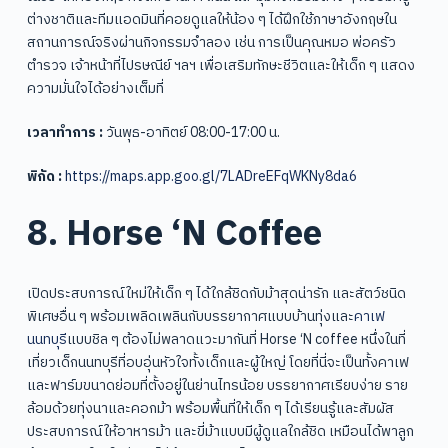
ต่างชาติและทีมแอดมินที่คอยดูแลให้น้อง ๆ ได้ฝึกใช้ภาษาอังกฤษใน
สถานการณ์จริงผ่านกิจกรรมจำลอง เช่น การเป็นคุณหมอ พ่อครัว
ตำรวจ เจ้าหน้าที่ไปรษณีย์ ฯลฯ เพื่อเสริมทักษะชีวิตและให้เด็ก ๆ แสดง
ความมั่นใจได้อย่างเต็มที่
เวลาทำการ :
วันพุธ-อาทิตย์ 08:00-17:00 น.
พิกัด :
https://maps.app.goo.gl/7LADreEFqWKNy8da6
8. Horse ‘N Coffee
เปิดประสบการณ์ใหม่ให้เด็ก ๆ ได้ใกล้ชิดกับม้าสุดน่ารัก และสัตว์ชนิด
พิเศษอื่น ๆ พร้อมเพลิดเพลินกับบรรยากาศแบบบ้านทุ่งและ
คาเฟ
นนทบุรี
แบบชิล ๆ ต้องไม่พลาดแวะมากันที่ Horse ‘N coffee หนึ่งในที่
เที่ยวเด็กนนทบุรีที่อบอุ่นหัวใจทั้งเด็กและผู้ใหญ่ โดยที่นี่จะเป็นทั้งคาเฟ
และฟาร์มขนาดย่อมที่ตั้งอยู่ในย่านไทรน้อย บรรยากาศเรียบง่าย ราย
ล้อมด้วยทุ่งนาและคอกม้า พร้อมพื้นที่ให้เด็ก ๆ ได้เรียนรู้และสัมผัส
ประสบการณ์ให้อาหารม้า และขี่ม้าแบบมีผู้ดูแลใกล้ชิด เหมือนได้พาลูก