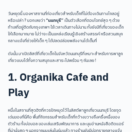
วันหยุดนี้ มองหาสถานที่ท่องเที่ยวสำหรับเด็กที่ไม่ต้องเดินทางไกลอยู่
หรือเปล่า ? บอกเลยว่า
“นนทบุรี”
เป็นตัวเลือกที่ตอบโจทย์สุด ๆ ด้วย
ทำเลที่อยู่ติดกับกรุงเทพฯ ใช้เวลาเดินทางไม่นาน ทั้งยังมีที่เที่ยวของเด็ก
ให้เลือกมากมาย ไม่ว่าจะเป็นแหล่งเรียนรู้เชิงสร้างสรรค์ หรือสวนสนุก
กลางแจ้งที่ช่วยให้เด็ก ๆ ได้ปลดปล่อยพลังงานได้เต็มที่
ดังนั้น มาเปิดลิสต์ที่เที่ยวเด็กในจังหวัดนนทบุรีที่เหมาะสำหรับการพาลูก
เที่ยวแบบได้ทั้งความสนุกและสาระไปพร้อม ๆ กันเลย !
1. Organika Cafe and
Play
หนึ่งในสถานที่สุดฮิตที่ควรปักหมุดไว้ในลิสต์พาลูกเที่ยวนนทบุรี โดยจุด
เด่นของที่นี่คือ พื้นที่กิจกรรมสำหรับเด็กที่กว้างขวางถึงครึ่งหนึ่งของ
ตัวร้าน ทั้งบ่อบอล ของเล่นเสริมพัฒนาการ และมุมอ่านหนังสือติดแอร์
ที่น่านั่งสุด ๆ นอกจากมุมเล่นในร่มแล้ว ทางร้านยังมีบ่อทรายกลางแจ้ง