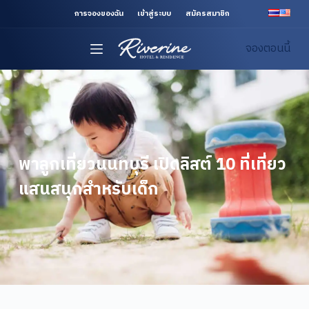
S
การจองของฉัน
เข้าสู่ระบบ
สมัครสมาชิก
k
จองตอนนี้
i
p
t
o
c
o
n
พาลูกเที่ยวนนทบุรี เปิดลิสต์ 10 ที่เที่ยว
t
แสนสนุกสำหรับเด็ก
e
n
t