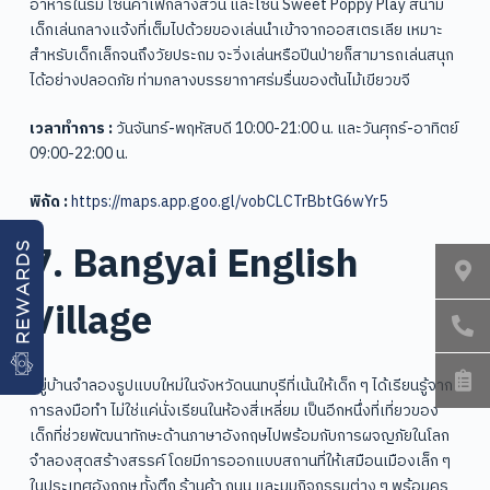
อาหารในร่ม โซนคาเฟกลางสวน และโซน Sweet Poppy Play สนาม
เด็กเล่นกลางแจ้งที่เต็มไปด้วยของเล่นนำเข้าจากออสเตรเลีย เหมาะ
สำหรับเด็กเล็กจนถึงวัยประถม จะวิ่งเล่นหรือปีนป่ายก็สามารถเล่นสนุก
ได้อย่างปลอดภัย ท่ามกลางบรรยากาศร่มรื่นของต้นไม้เขียวขจี
เวลาทำการ :
วันจันทร์-พฤหัสบดี 10:00-21:00 น. และวันศุกร์-อาทิตย์
09:00-22:00 น.
พิกัด :
https://maps.app.goo.gl/vobCLCTrBbtG6wYr5
7. Bangyai English
REWARDS
Village
หมู่บ้านจำลองรูปแบบใหม่ในจังหวัดนนทบุรีที่เน้นให้เด็ก ๆ ได้เรียนรู้จาก
การลงมือทำ ไม่ใช่แค่นั่งเรียนในห้องสี่เหลี่ยม เป็นอีกหนึ่งที่เที่ยวของ
เด็กที่ช่วยพัฒนาทักษะด้านภาษาอังกฤษไปพร้อมกับการผจญภัยในโลก
จำลองสุดสร้างสรรค์ โดยมีการออกแบบสถานที่ให้เสมือนเมืองเล็ก ๆ
ในประเทศอังกฤษ ทั้งตึก ร้านค้า ถนน และมุมกิจกรรมต่าง ๆ พร้อมครู