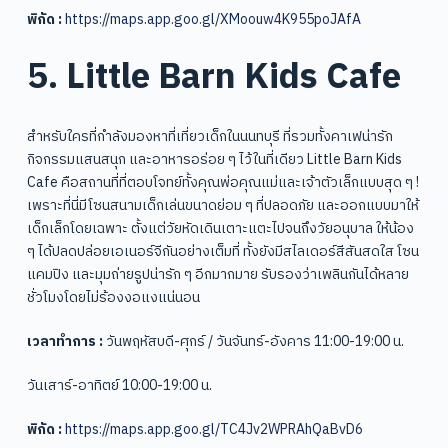
พิกัด :
https://maps.app.goo.gl/XMoouw4K955poJAfA
5. Little Barn Kids Cafe
สำหรับใครที่กำลังมองหาที่เที่ยวเด็กในนนทบุรี ที่รวมทั้งคาเฟน่ารัก
กิจกรรมแสนสนุก และอาหารอร่อย ๆ ไว้ในที่เดียว Little Barn Kids
Cafe คือสถานที่ที่ตอบโจทย์ทั้งคุณพ่อคุณแม่และเจ้าตัวเล็กแบบสุด ๆ !
เพราะที่นี่มีโซนสนามเด็กเล่นขนาดย่อม ๆ ที่ปลอดภัย และออกแบบมาให้
เด็กเล็กโดยเฉพาะ ตั้งแต่วัยหัดเดินเตาะแตะไปจนถึงวัยอนุบาล ให้น้อง
ๆ ได้ปลดปล่อยเอเนอร์จีกันอย่างเต็มที่ ทั้งยังมีสไลเดอร์สีสันสดใส โซน
แคมปิง และมุมถ่ายรูปน่ารัก ๆ อีกมากมาย รับรองว่าเพลินกันได้หลาย
ชั่วโมงโดยไม่ร้องงอแงแน่นอน
เวลาทำการ :
วันพฤหัสบดี-ศุกร์ / วันจันทร์-อังคาร 11:00-19:00 น.
วันเสาร์-อาทิตย์ 10:00-19:00 น.
พิกัด :
https://maps.app.goo.gl/TC4Jv2WPRAhQaBvD6