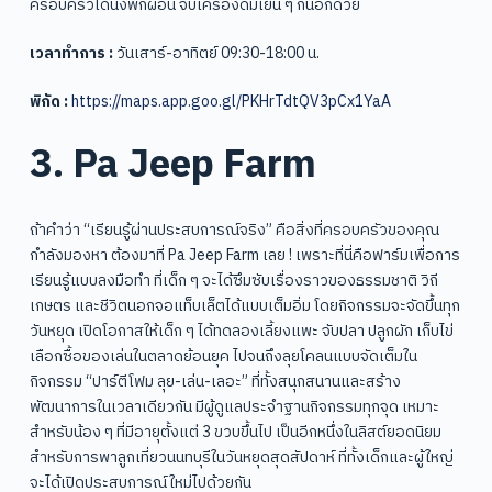
ครอบครัวได้นั่งพักผ่อน จิบเครื่องดื่มเย็น ๆ กันอีกด้วย
เวลาทำการ :
วันเสาร์-อาทิตย์ 09:30-18:00 น.
พิกัด :
https://maps.app.goo.gl/PKHrTdtQV3pCx1YaA
3. Pa Jeep Farm
ถ้าคำว่า “เรียนรู้ผ่านประสบการณ์จริง” คือสิ่งที่ครอบครัวของคุณ
กำลังมองหา ต้องมาที่ Pa Jeep Farm เลย ! เพราะที่นี่คือฟาร์มเพื่อการ
เรียนรู้แบบลงมือทำ ที่เด็ก ๆ จะได้ซึมซับเรื่องราวของธรรมชาติ วิถี
เกษตร และชีวิตนอกจอแท็บเล็ตได้แบบเต็มอิ่ม โดยกิจกรรมจะจัดขึ้นทุก
วันหยุด เปิดโอกาสให้เด็ก ๆ ได้ทดลองเลี้ยงแพะ จับปลา ปลูกผัก เก็บไข่
เลือกซื้อของเล่นในตลาดย้อนยุค ไปจนถึงลุยโคลนแบบจัดเต็มใน
กิจกรรม “ปาร์ตีโฟม ลุย-เล่น-เลอะ” ที่ทั้งสนุกสนานและสร้าง
พัฒนาการในเวลาเดียวกัน มีผู้ดูแลประจำฐานกิจกรรมทุกจุด เหมาะ
สำหรับน้อง ๆ ที่มีอายุตั้งแต่ 3 ขวบขึ้นไป เป็นอีกหนึ่งในลิสต์ยอดนิยม
สำหรับการพาลูกเที่ยวนนทบุรีในวันหยุดสุดสัปดาห์ ที่ทั้งเด็กและผู้ใหญ่
จะได้เปิดประสบการณ์ใหม่ไปด้วยกัน