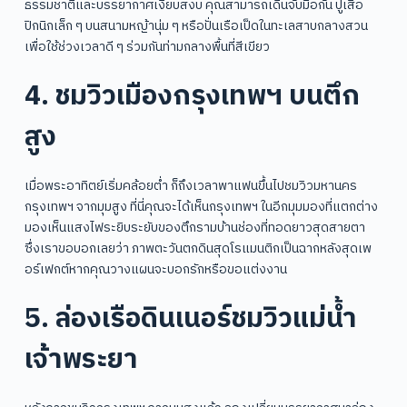
ธรรมชาติและบรรยากาศเงียบสงบ คุณสามารถเดินจับมือกัน ปูเสื่อ
ปิกนิกเล็ก ๆ บนสนามหญ้านุ่ม ๆ หรือปั่นเรือเป็ดในทะเลสาบกลางสวน
เพื่อใช้ช่วงเวลาดี ๆ ร่วมกันท่ามกลางพื้นที่สีเขียว
4. ชมวิวเมืองกรุงเทพฯ บนตึก
สูง
เมื่อพระอาทิตย์เริ่มคล้อยต่ำ ก็ถึงเวลาพาแฟนขึ้นไปชมวิวมหานคร
กรุงเทพฯ จากมุมสูง ที่นี่คุณจะได้เห็นกรุงเทพฯ ในอีกมุมมองที่แตกต่าง
มองเห็นแสงไฟระยิบระยับของตึกรามบ้านช่องที่ทอดยาวสุดสายตา
ซึ่งเราขอบอกเลยว่า ภาพตะวันตกดินสุดโรแมนติกเป็นฉากหลังสุดเพ
อร์เฟกต์หากคุณวางแผนจะบอกรักหรือขอแต่งงาน
5. ล่องเรือดินเนอร์ชมวิวแม่น้ำ
เจ้าพระยา