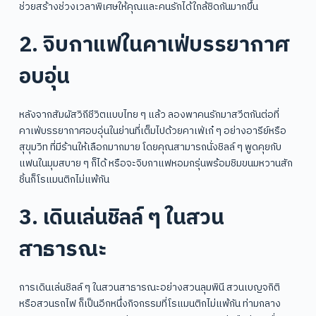
ช่วยสร้างช่วงเวลาพิเศษให้คุณและคนรักได้ใกล้ชิดกันมากขึ้น
2. จิบกาแฟในคาเฟ่บรรยากาศ
อบอุ่น
หลังจากสัมผัสวิถีชีวิตแบบไทย ๆ แล้ว ลองพาคนรักมาสวีตกันต่อที่
คาเฟ่บรรยากาศอบอุ่นในย่านที่เต็มไปด้วยคาเฟ่เก๋ ๆ อย่างอารีย์หรือ
สุขุมวิท ที่มีร้านให้เลือกมากมาย โดยคุณสามารถนั่งชิลล์ ๆ พูดคุยกับ
แฟนในมุมสบาย ๆ ก็ได้ หรือจะจิบกาแฟหอมกรุ่นพร้อมชิมขนมหวานสัก
ชิ้นก็โรแมนติกไม่แพ้กัน
3. เดินเล่นชิลล์ ๆ ในสวน
สาธารณะ
การเดินเล่นชิลล์ ๆ ในสวนสาธารณะอย่างสวนลุมพินี สวนเบญจกิติ
หรือสวนรถไฟ ก็เป็นอีกหนึ่งกิจกรรมที่โรแมนติกไม่แพ้กัน ท่ามกลาง