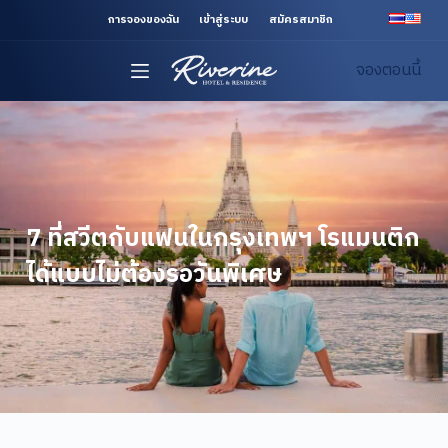
S
การจองของฉัน
เข้าสู่ระบบ
สมัครสมาชิก
k
จองตอนนี้
i
p
t
o
c
o
n
7 ที่สวีตกับแฟนในกรุงเทพฯ โรแมนติก
t
ได้แบบไม่ต้องรอวันพิเศษ
e
n
t