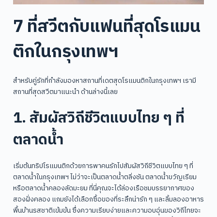
7 ที่สวีตกับแฟนที่สุดโรแมน
ติกในกรุงเทพฯ
สำหรับคู่รักที่กำลังมองหาสถานที่เดตสุดโรแมนติกในกรุงเทพฯ เรามี
สถานที่สุดสวีตมาแนะนำ ด้านล่างนี้เลย
1. สัมผัสวิถีชีวิตแบบไทย ๆ ที่
ตลาดน้ำ
เริ่มต้นทริปโรแมนติกด้วยการพาคนรักไปสัมผัสวิถีชีวิตแบบไทย ๆ ที่
ตลาดน้ำในกรุงเทพฯ ไม่ว่าจะเป็นตลาดน้ำตลิ่งชัน ตลาดน้ำขวัญเรียม
หรือตลาดน้ำคลองลัดมะยม ที่นี่คุณจะได้ล่องเรือชมบรรยากาศของ
สองฝั่งคลอง แถมยังได้เลือกซื้อของที่ระลึกน่ารัก ๆ และลิ้มลองอาหาร
พื้นบ้านรสชาติเข้มข้น ซึ่งความเรียบง่ายและความอบอุ่นของวิถีไทยจะ