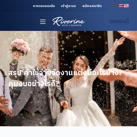
S
การจองของฉัน
เข้าสู่ระบบ
สมัครสมาชิก
k
จองตอนนี้
i
p
t
o
c
o
n
สรุป ค่าใช้จ่ายจัดงานแต่งมีอะไรบ้าง?
t
คุมงบอย่างไรดี?
e
n
t